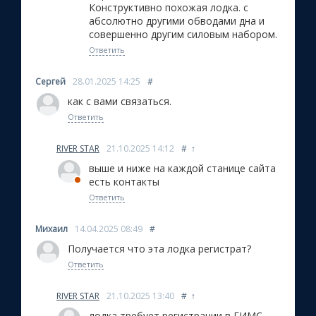
Конструктивно похожая лодка. с
абсолютно другими обводами дна и
совершенно другим силовым набором.
Ответить
Сергей
28.01.2025
14:25
#
как с вами связаться.
Ответить
RIVER STAR
21.10.2025
14:12
#
↑
выше и ниже на каждой станице сайта
есть контакты
Ответить
Михаил
14.04.2025
08:49
#
Получается что эта лодка регистрат?
Ответить
RIVER STAR
21.10.2025
13:40
#
↑
лодка требует регистрации в ГИМС