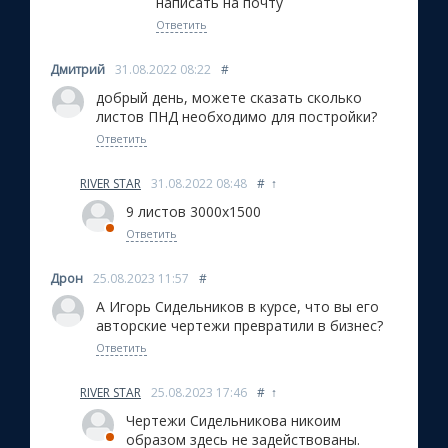
написать на почту
Ответить
Дмитрий
31.08.2022
08:22
#
добрый день, можете сказать сколько
листов ПНД необходимо для постройки?
Ответить
RIVER STAR
31.08.2022
08:48
#
↑
9 листов 3000х1500
Ответить
Дрон
25.08.2023
11:57
#
А Игорь Сидельников в курсе, что вы его
авторские чертежи превратили в бизнес?
Ответить
RIVER STAR
25.08.2023
17:46
#
↑
Чертежи Сидельникова никоим
образом здесь не задействованы.