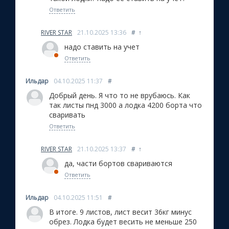
Ответить
RIVER STAR
21.10.2025
13:36
#
↑
надо ставить на учет
Ответить
Ильдар
04.10.2025
11:37
#
Добрый день. Я что то не врубаюсь. Как
так листы пнд 3000 а лодка 4200 борта что
сваривать
Ответить
RIVER STAR
21.10.2025
13:37
#
↑
да, части бортов свариваются
Ответить
Ильдар
04.10.2025
11:51
#
В итоге. 9 листов, лист весит 36кг минус
обрез. Лодка будет весить не меньше 250