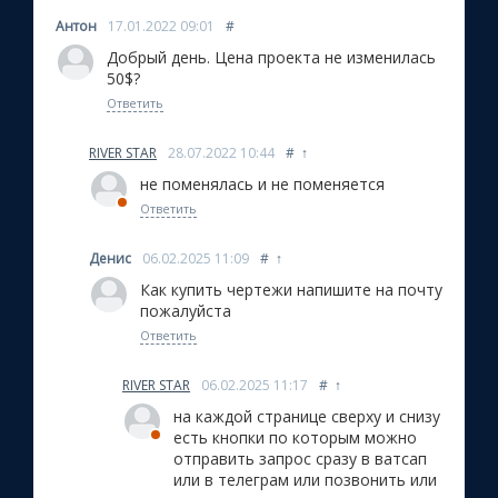
Антон
17.01.2022
09:01
#
Добрый день. Цена проекта не изменилась
50$?
Ответить
RIVER STAR
28.07.2022
10:44
#
↑
не поменялась и не поменяется
Ответить
Денис
06.02.2025
11:09
#
↑
Как купить чертежи напишите на почту
пожалуйста
Ответить
RIVER STAR
06.02.2025
11:17
#
↑
на каждой странице сверху и снизу
есть кнопки по которым можно
отправить запрос сразу в ватсап
или в телеграм или позвонить или