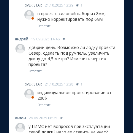
RIVER STAR
21.10.2025
13:39
#
↑
в проекте силовой набор из 8мм,
нужно корректировать под 6мм
Ответить
андрей
19.09.2025
14:48
#
Добрый день. Возможно ли лодку проекта
Север, сделать под румпель, увеличить
длину до 4,5 метра? Изменить чертеж
проекта?
Ответить
RIVER STAR
21.10.2025
13:38
#
↑
индивидуальное проектирование от
200$
Ответить
Антон
29.09.2025
08:25
#
у ГИМС нет вопросов при эксплуатации
такой лодки? надо ее ставить на учет?